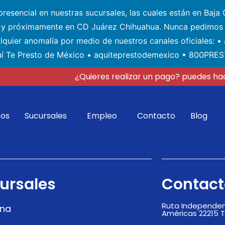
esencial en nuestras sucursales, las cuales están en Baja C
) y próximamente en CD Juárez Chihuahua. Nunca pedimos 
alquier anomalía por medio de nuestros canales oficiales: 
í Te Presto de México • aquiteprestodemexico • 800PRE
¿Quieres realizar un pago? puedes hac
tos
Sucursales
Empleo
Contacto
Blog
ursales
Contact
Ruta Independenc
ana
Américas 22215 T