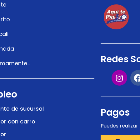
te
rito
cali
enada
Redes So
imamente...
leo
nte de sucursal
Pagos
or con carro
Puedes realizar
or