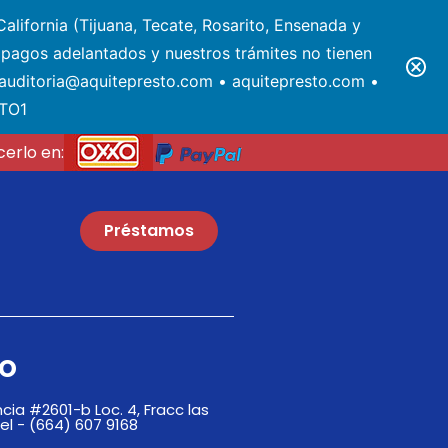
alifornia (Tijuana, Tecate, Rosarito, Ensenada y
pagos adelantados y nuestros trámites no tienen
• auditoria@aquitepresto.com • aquitepresto.com •
STO1
erlo en:
Préstamos
o
ia #2601-b Loc. 4, Fracc las
el - (664) 607 9168