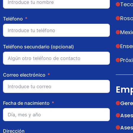
Teca
Rosa
Teléfono
Mexi
Ens
Teléfono secundario (opcional)
Próx
Correo electrónico
Emp
Gere
Fecha de nacimiento
Ases
Ases
Dirección