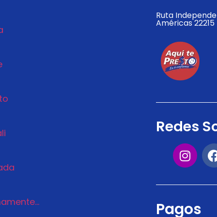
Ruta Independen
Américas 22215 
a
e
to
Redes So
li
ada
amente...
Pagos