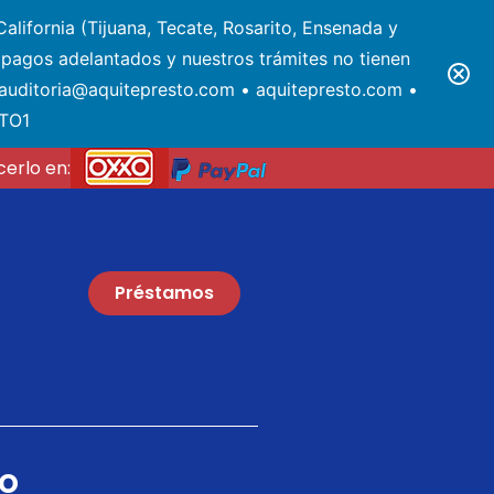
alifornia (Tijuana, Tecate, Rosarito, Ensenada y
pagos adelantados y nuestros trámites no tienen
• auditoria@aquitepresto.com • aquitepresto.com •
STO1
erlo en:
Préstamos
o