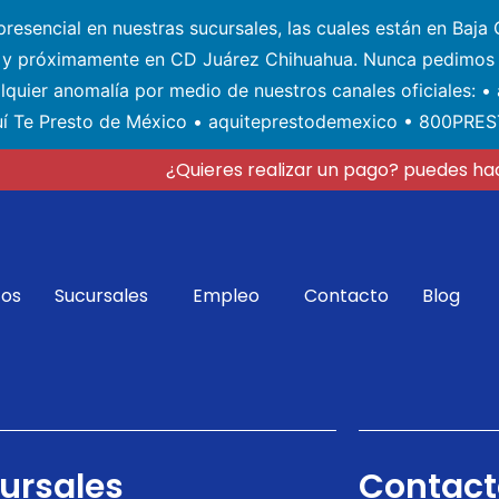
esencial en nuestras sucursales, las cuales están en Baja C
) y próximamente en CD Juárez Chihuahua. Nunca pedimos 
alquier anomalía por medio de nuestros canales oficiales: 
í Te Presto de México • aquiteprestodemexico • 800PRE
¿Quieres realizar un pago? puedes hac
tos
Sucursales
Empleo
Contacto
Blog
ursales
Contact