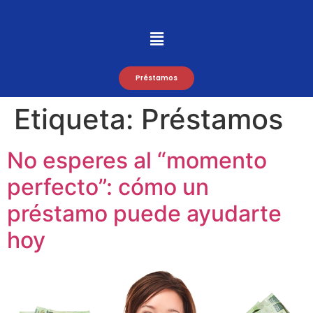
Préstamos
Etiqueta:
Préstamos
No esperes al “momento
perfecto”: cómo un
préstamo puede ayudarte
hoy