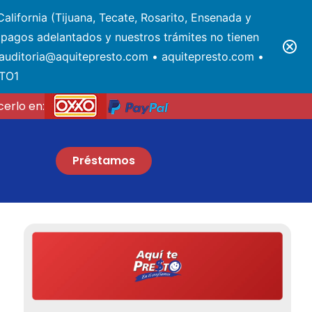
alifornia (Tijuana, Tecate, Rosarito, Ensenada y
pagos adelantados y nuestros trámites no tienen
• auditoria@aquitepresto.com • aquitepresto.com •
STO1
erlo en:
Préstamos