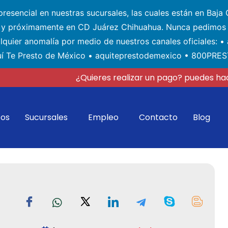
esencial en nuestras sucursales, las cuales están en Baja C
) y próximamente en CD Juárez Chihuahua. Nunca pedimos 
alquier anomalía por medio de nuestros canales oficiales: 
í Te Presto de México • aquiteprestodemexico • 800PRE
¿Quieres realizar un pago? puedes hac
tos
Sucursales
Empleo
Contacto
Blog