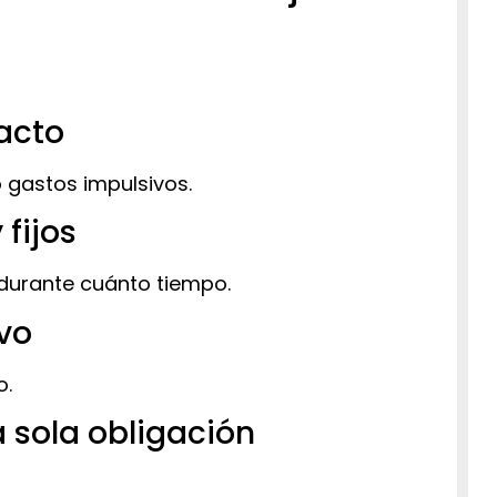
xacto
o gastos impulsivos.
 fijos
durante cuánto tiempo.
ivo
o.
a sola obligación