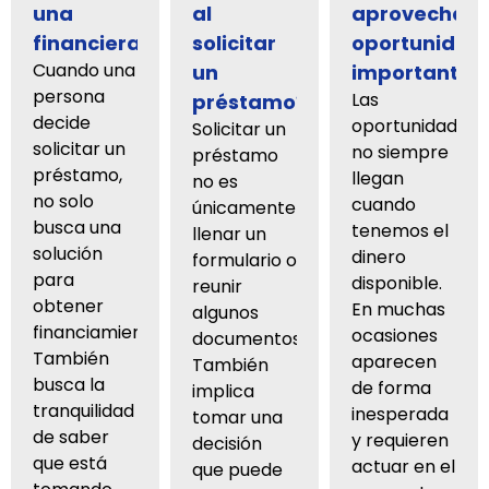
una
al
aprovechar
financiera?
solicitar
oportunidad
Cuando una
un
importantes
persona
Las
préstamo?
decide
oportunidades
Solicitar un
solicitar un
no siempre
préstamo
préstamo,
llegan
no es
no solo
cuando
únicamente
busca una
tenemos el
llenar un
solución
dinero
formulario o
para
disponible.
reunir
obtener
En muchas
algunos
financiamiento.
ocasiones
documentos.
También
aparecen
También
busca la
de forma
implica
tranquilidad
inesperada
tomar una
de saber
y requieren
decisión
que está
actuar en el
que puede