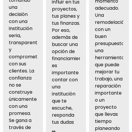
tomando
momento
influir en tus
una
adecuado.
proyectos,
decisión
Una
tus planes y
con una
remodelación
tus finanzas.
institución
con un
Por eso,
seria,
buen
además de
transparente
presupuesto,
buscar una
y
una
opción de
comprometida
herramienta
financiamiento,
con sus
que puede
es
clientes. La
mejorar tu
importante
confianza
trabajo, una
contar con
no se
reparación
una
construye
importante
institución
únicamente
o un
que te
con una
proyecto
escuche,
promesa.
que llevas
responda
Se gana a
tiempo
tus dudas
través de
planeando