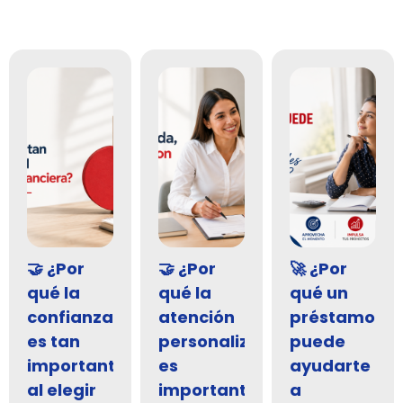
🤝 ¿Por
🤝 ¿Por
🚀 ¿Por
qué la
qué la
qué un
confianza
atención
préstamo
es tan
personalizada
puede
importante
es
ayudarte
al elegir
importante
a