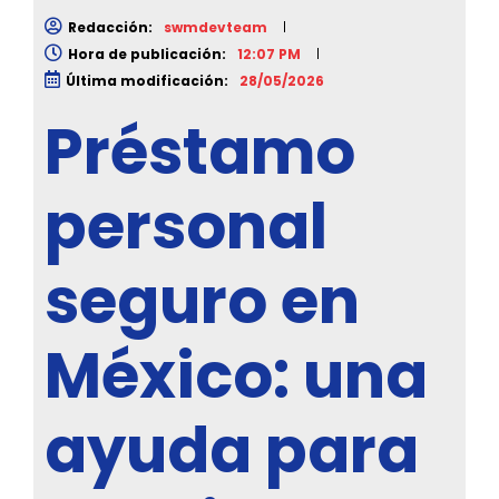
Redacción:
swmdevteam
Hora de publicación:
12:07 PM
Última modificación:
28/05/2026
Préstamo
personal
seguro en
México: una
ayuda para