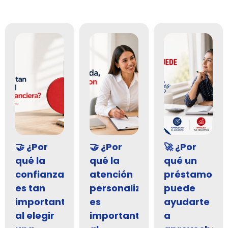
🤝 ¿Por
🤝 ¿Por
🚀 ¿Por
qué la
qué la
qué un
confianza
atención
préstamo
es tan
personalizada
puede
importante
es
ayudarte
al elegir
importante
a