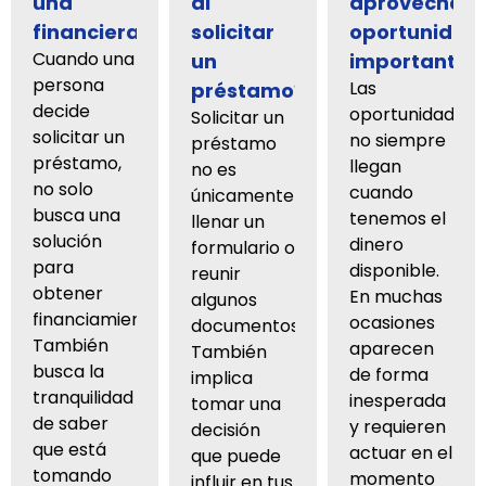
una
al
aprovechar
financiera?
solicitar
oportunidad
Cuando una
un
importantes
persona
Las
préstamo?
decide
oportunidades
Solicitar un
solicitar un
no siempre
préstamo
préstamo,
llegan
no es
no solo
cuando
únicamente
busca una
tenemos el
llenar un
solución
dinero
formulario o
para
disponible.
reunir
obtener
En muchas
algunos
financiamiento.
ocasiones
documentos.
También
aparecen
También
busca la
de forma
implica
tranquilidad
inesperada
tomar una
de saber
y requieren
decisión
que está
actuar en el
que puede
tomando
momento
influir en tus