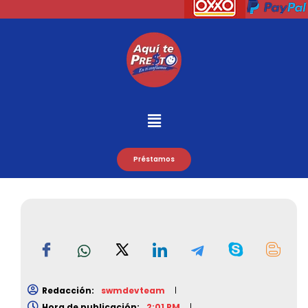
Préstamos
Redacción:
swmdevteam
Hora de publicación:
2:01 PM