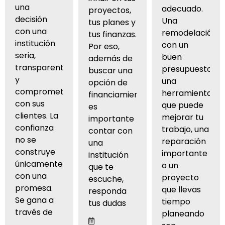
una
adecuado.
proyectos,
decisión
Una
tus planes y
con una
remodelación
tus finanzas.
institución
con un
Por eso,
seria,
buen
además de
transparente
presupuesto,
buscar una
y
una
opción de
comprometida
herramienta
financiamiento,
con sus
que puede
es
clientes. La
mejorar tu
importante
confianza
trabajo, una
contar con
no se
reparación
una
construye
importante
institución
únicamente
o un
que te
con una
proyecto
escuche,
promesa.
que llevas
responda
Se gana a
tiempo
tus dudas
través de
planeando